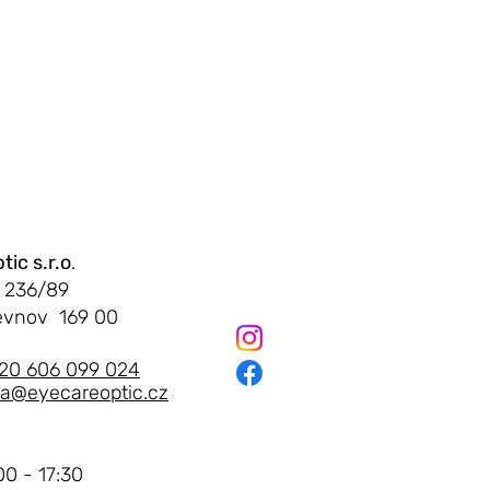
ic s.r.o
.
 236/89
evnov 169 00
2025
20 606 099 024
ka@eyecareoptic.cz
 jsou oči unavené:
ohou biometrické
e
00 - 17:30