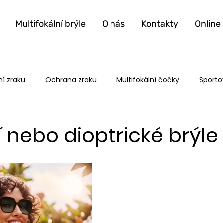
Multifokální brýle
O nás
Kontakty
Online
í zraku
Ochrana zraku
Multifokální čočky
Sporto
 nebo dioptrické brýle