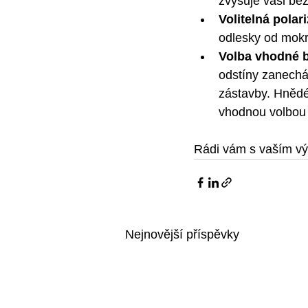
zvyšuje vaši bez
Volitelná polar
odlesky od mokr
Volba vhodné b
odstíny zanechá
zástavby. Hnědé 
vhodnou volbou 
Rádi vám s vaším vý
Nejnovější příspěvky