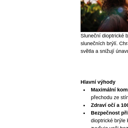
Sluneční dioptrické 
slunečních brýlí. Ch
světla a snižují únavu
Hlavní výhody
Maximální komfo
přechodu ze stín
Zdraví očí a 1
Bezpečnost při 
dioptrické brýle