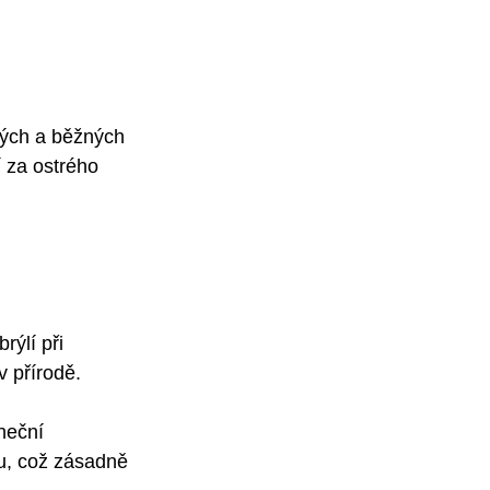
kých a běžných 
 za ostrého 
rýlí při 
v přírodě.
neční 
ku, což zásadně 