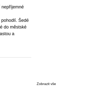
jí nepříjemné 
t pohodlí. Šedé 
né do městské 
astou a 
Zobrazit vše