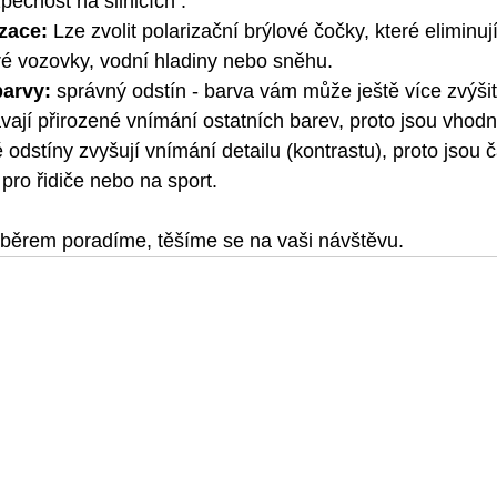
pečnost na silnicích .
izace:
 Lze zvolit polarizační brýlové čočky, které eliminu
é vozovky, vodní hladiny nebo sněhu.
arvy:
 správný odstín - barva vám může ještě více zvýši
vají přirozené vnímání ostatních barev, proto jsou vhod
odstíny zvyšují vnímání detailu (kontrastu), proto jsou č
pro řidiče nebo na sport.
běrem poradíme, těšíme se na vaši návštěvu.